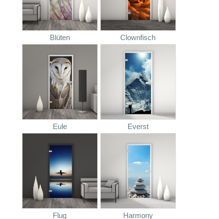
Blüten
Clownfisch
Eule
Everst
Flug
Harmony