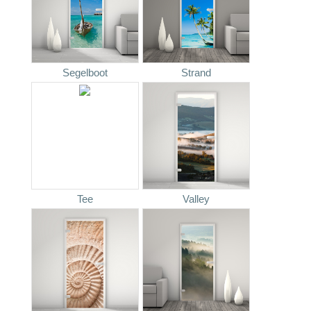
Segelboot
Strand
Tee
Valley