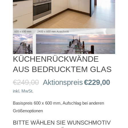
KÜCHENRÜCKWÄNDE
AUS BEDRUCKTEM GLAS
Ursprünglicher
Aktue
€
249,00
Aktionspreis
€
229,00
Preis
Preis
inkl. MwSt.
war:
ist:
Basispreis 600 x 600 mm, Aufschlag bei anderen
€249,00
€229,
Größenoptionen
BITTE WÄHLEN SIE WUNSCHMOTIV