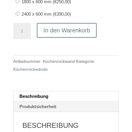
1800 x 600 mm (
€
250,00
)
2400 x 600 mm (
€
390,00
)
Küchenrückwände
In den Warenkorb
aus
bedrucktem
Glas
Menge
Artikelnummer:
Küchenrückwand
Kategorie:
Küchenrückwände
Beschreibung
Produktsicherheit
BESCHREIBUNG